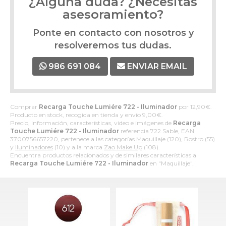
¿Alguna duda? ¿Necesitas
asesoramiento?
Ponte en contacto con nosotros y
resolveremos tus dudas.
986 691 084
ENVIAR EMAIL
Comprar
Recarga Touche Lumiére 722 - Iluminador
por
12,90
€
.
Producto en stock, recogida en tienda y envío
9,00
€
.
Precio, información, características, video e imágenes de
Recarga
Touche Lumiére 722 - Iluminador
referencia 722 Sable, EAN
3700756657220, pertenece a las categorías
Maquillaje
(120),
Rostro
(55)
y
Iluminadores
(10) y a la marca
Zao Make Up
(108).
Encuentra productos relacionados y de similares características a
Recarga Touche Lumiére 722 - Iluminador
en "Maquillaje".