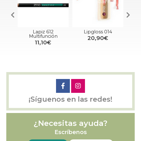
Lapiz 612
Lipgloss 014
Maq
ón
Multifunción
20,90€
D
11,10€
39
¡Síguenos en las redes!
¿Necesitas ayuda?
Escríbenos