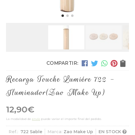
COMPARTIR:
Recarga Touche Lumiére 722 -
Iluminador
(Zao Make Up)
12,90
€
La modalidad de
envío
puede variar el importe final del pedido.
Ref.:
722 Sable
Marca:
Zao Make Up
EN STOCK