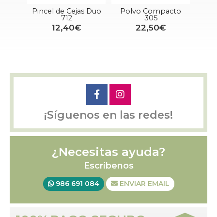
1
Pincel de Cejas Duo
Polvo Compacto
Rec
712
305
12,40€
22,50€
¡Síguenos en las redes!
¿Necesitas ayuda?
Escríbenos
986 691 084
ENVIAR EMAIL