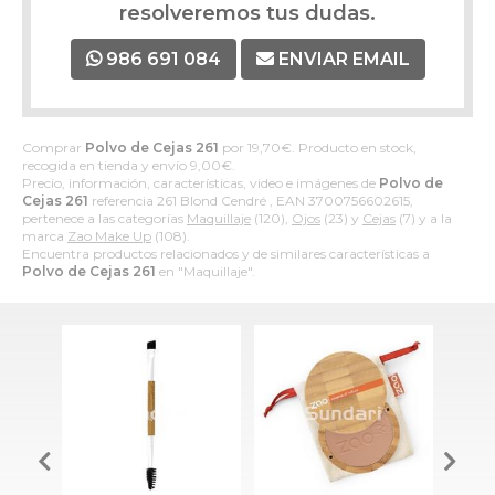
resolveremos tus dudas.
986 691 084
ENVIAR EMAIL
Comprar
Polvo de Cejas 261
por
19,70
€
. Producto en stock,
recogida en tienda y envío
9,00
€
.
Precio, información, características, video e imágenes de
Polvo de
Cejas 261
referencia 261 Blond Cendré , EAN 3700756602615,
pertenece a las categorías
Maquillaje
(120),
Ojos
(23) y
Cejas
(7) y a la
marca
Zao Make Up
(108).
Encuentra productos relacionados y de similares características a
Polvo de Cejas 261
en "Maquillaje".