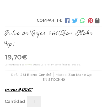
COMPARTIR:
Polvo de Cejas 261
(Zao Make
Up)
19,70
€
La modalidad de
envío
puede variar el importe final del pedido.
Ref.:
261 Blond Cendré
Marca:
Zao Make Up
EN STOCK
envío
9,00
€
*
Cantidad