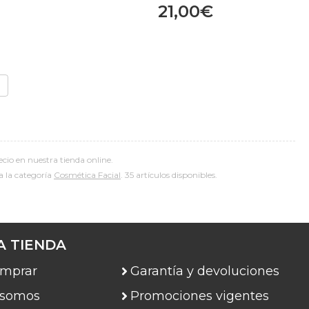
21,00€
cio en nuestra tienda online.
 a la categoría
Cosmética Facial
. 35 artículos disponibles.
A TIENDA
mprar
Garantía y devoluciones
 somos
Promociones vigentes