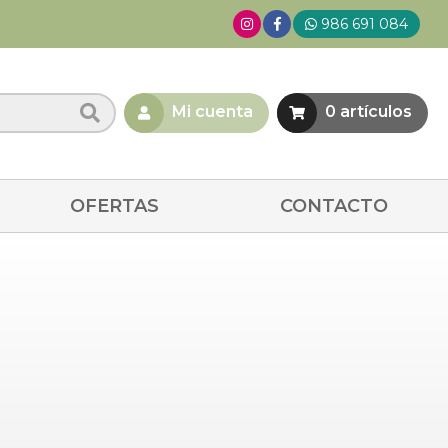
986 691 084
Mi cuenta
0
artículos
OFERTAS
CONTACTO