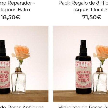
mo Reparador -
Pack Regalo de 8 Hid
digious Balm
(Aguas Florales
18,50€
71,50€
 de Rosas Antiguas
Hidrolato de Rosas A