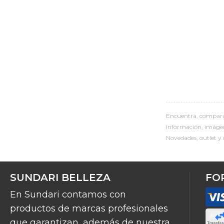
Encuentra, compara
Información, imágene
Novedades, outlet y 
SUNDARI BELLEZA
FO
En Sundari contamos con
productos de marcas profesionales
que garantizan, además de nuestra