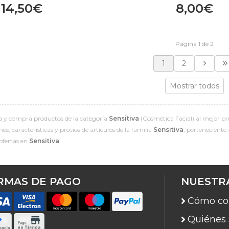
14,50€
8,00€
Página 1 de 2
1
2
Mostrar todos
 y compra productos de la categoría
Sensitiva
(Cosmética Facial) al mejor pre
s, características y precios de artículos de la familia
Sensitiva
, perteneciente
ofertas en
Sensitiva
.
RMAS DE PAGO
NUESTR
Cómo co
Quiénes