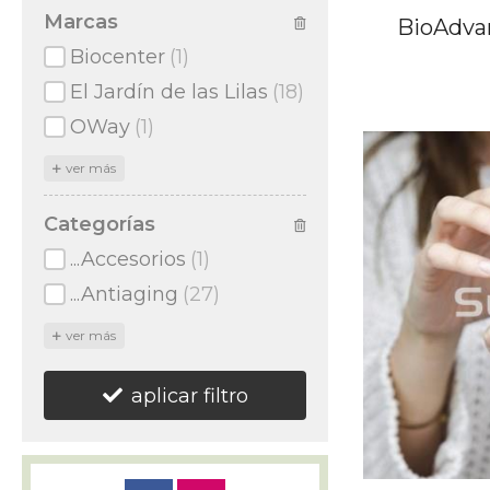
Marcas
BioAdva
Biocenter
(1)
El Jardín de las Lilas
(18)
OWay
(1)
ver más
Categorías
...Accesorios
(1)
...Antiaging
(27)
ver más
aplicar filtro