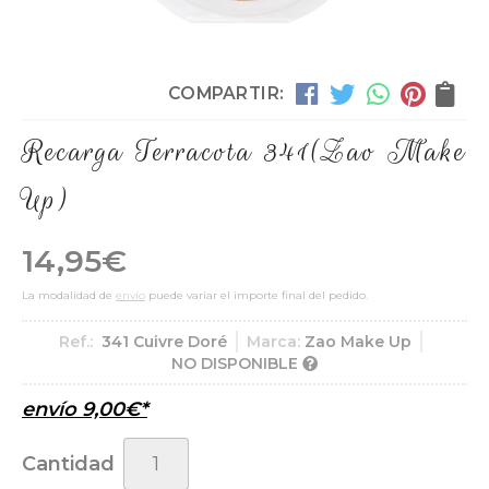
COMPARTIR:
Recarga Terracota 341
(Zao Make
Up)
14,95
€
La modalidad de
envío
puede variar el importe final del pedido.
Ref.:
341 Cuivre Doré
Marca:
Zao Make Up
NO DISPONIBLE
envío
9,00
€
*
Cantidad