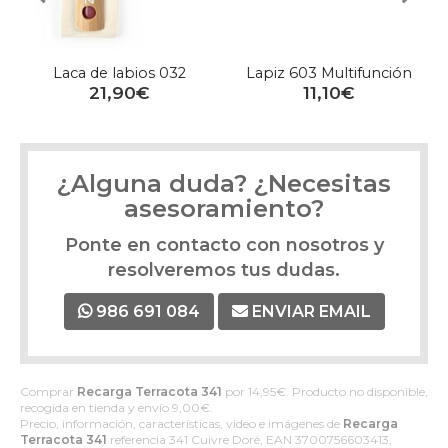
Laca de labios 032
Lapiz 603 Multifunción
21,90€
11,10€
¿Alguna duda? ¿Necesitas
asesoramiento?
Ponte en contacto con nosotros y
resolveremos tus dudas.
986 691 084
ENVIAR EMAIL
Comprar
Recarga Terracota 341
por
14,95
€
. Producto no disponible,
recogida en tienda y envío
9,00
€
.
Precio, información, características, video e imágenes de
Recarga
Terracota 341
referencia 341 Cuivre Doré, EAN 3700756603413,