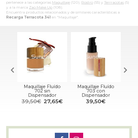
pertenece a las categorías
Maquillaje
(120),
Rostro
(55) y
Terrracotas
(5)
y a la marca
Zao Make Up
(108).
Encuentra productos relacionados y de similares características a
Recarga Terracota 341
en "Maquillaje".
Maquillaje Fluído
Maquillaje Fluído
Po
ón
702 sin
703 con
Dispensador
Dispensador
39,50€
27,65€
39,50€