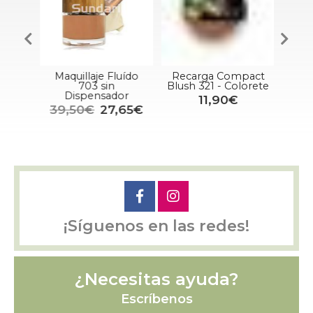
Maquillaje Fluído
Recarga Compact
Rec
ón
703 sin
Blush 321 - Colorete
Dispensador
11,90€
39,50€
27,65€
¡Síguenos en las redes!
¿Necesitas ayuda?
Escríbenos