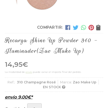
COMPARTIR:
Recarga Shine Up Powder 310 -
Iluminador
(Zao Make Up)
14,95
€
La modalidad de
envío
puede variar el importe final del pedido.
Ref.:
310 Champagne Rosé
Marca:
Zao Make Up
EN STOCK
envío
9,00
€
*