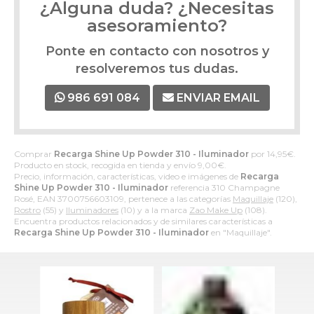
¿Alguna duda? ¿Necesitas
asesoramiento?
Ponte en contacto con nosotros y
resolveremos tus dudas.
986 691 084
ENVIAR EMAIL
Comprar
Recarga Shine Up Powder 310 - Iluminador
por
14,95
€
.
Producto en stock, recogida en tienda y envío
9,00
€
.
Precio, información, características, video e imágenes de
Recarga
Shine Up Powder 310 - Iluminador
referencia 310 Champagne
Rosé, EAN 3700756603109, pertenece a las categorías
Maquillaje
(120),
Rostro
(55) y
Iluminadores
(10) y a la marca
Zao Make Up
(108).
Encuentra productos relacionados y de similares características a
Recarga Shine Up Powder 310 - Iluminador
en "Maquillaje".