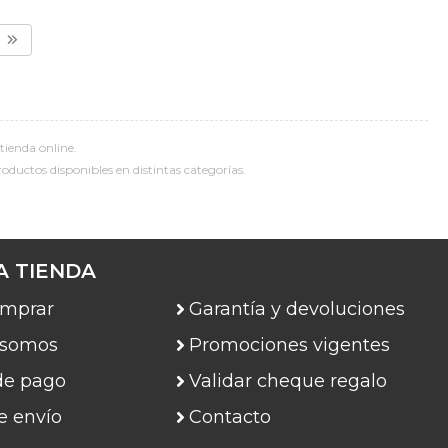
tienda online.
roductos disponibles en distintas categorías.
A TIENDA
mprar
Garantía y devoluciones
 somos
Promociones vigentes
de pago
Validar cheque regalo
e envío
Contacto