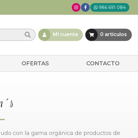
986 691 084
Mi cuenta
0
artículos
OFERTAS
CONTACTO
n´s
lludo con la gama orgánica de productos de