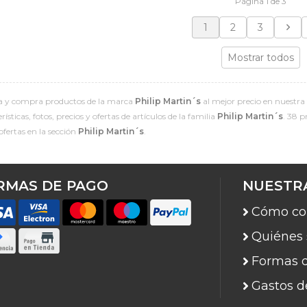
Página 1 de 3
1
2
3
Mostrar todos
 y compra productos de la marca
Philip Martin´s
al mejor precio en nuestra 
ísticas, fotos, precios y ofertas de artículos de la familia
Philip Martin´s
. 38 p
ofertas en la sección
Philip Martin´s
.
RMAS DE PAGO
NUESTR
Cómo co
Quiénes
Formas 
Gastos d