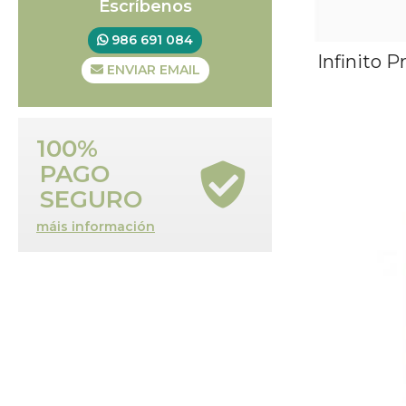
Escríbenos
986 691 084
Infinito P
ENVIAR EMAIL
100%
PAGO
SEGURO
máis información