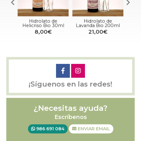
olato de
Hidrolato de
Hidrolato de Salvia
so Bio 30ml
Lavanda Bio 200ml
Bio 100ml
,00€
21,00€
14,50€
¡Síguenos en las redes!
¿Necesitas ayuda?
Escríbenos
986 691 084
ENVIAR EMAIL