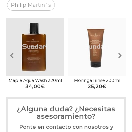
Philip Martin´s
320ml
Moringa Rinse 200ml
Moringa Wash 320m
25,20€
33,00€
¿Alguna duda? ¿Necesitas
asesoramiento?
Ponte en contacto con nosotros y