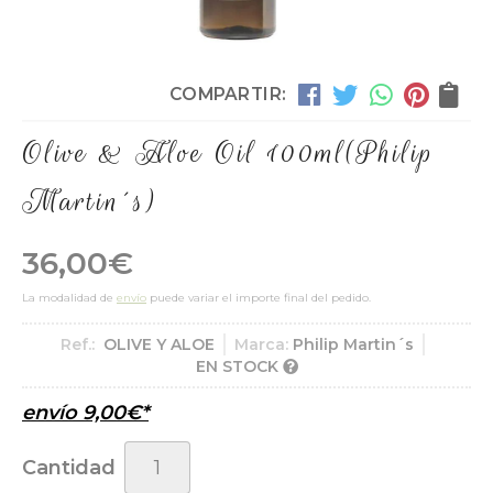
COMPARTIR:
Olive & Aloe Oil 100ml
(Philip
Martin´s)
36,00
€
La modalidad de
envío
puede variar el importe final del pedido.
Ref.:
OLIVE Y ALOE
Marca:
Philip Martin´s
EN STOCK
envío
9,00
€
*
Cantidad