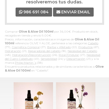
resolveremos tus dudas.
986 691 084
ENVIAR EMAIL
Comprar
Olive & Aloe Oil 100ml
por
36,00
€
. Producto en stock,
recogida en tienda y envío
9,00
€
.
Precio, información, características e imágenes de
Olive & Aloe Oil
100ml
referencia OLIVE Y ALOE, pertenece a las categorías
Cabello
(77),
Cosmética Corporal
(27),
Barba y Afeitado
(22),
Productos
(67),
Hidratación
(21),
Reparadores del cabello
(18),
Necesidad del Cabello
(48),
Hidratación/Reconstrucción
(26),
Rizar/Ondular
(27),
Necesidad
del Cuero Cabelludo
(49),
Sensibilidad
(24) y
Descamación
(21) y a la
marca
Philip Martin´s
(38).
Encuentra productos relacionados y de similares características a
Olive
& Aloe Oil 100ml
en "Cabello".