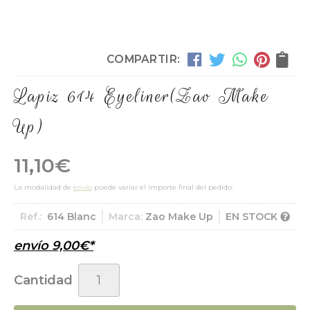
COMPARTIR:
Lapiz 614 Eyeliner
(Zao Make
Up)
11,10
€
La modalidad de
envío
puede variar el importe final del pedido.
Ref.:
614 Blanc
Marca:
Zao Make Up
EN STOCK
envío
9,00
€
*
Cantidad