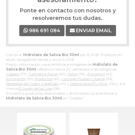
Ponte en contacto con nosotros y
resolveremos tus dudas.
986 691 084
ENVIAR EMAIL
Comprar
Hidrolato de Salvia Bio 30ml
por
8,00
€
. Producto en
stock, recogida en tienda y envío
9,00
€
.
Precio, información, características e imágenes de
Hidrolato de
Salvia Bio 30ml
referencia Salvia 30, pertenece a las categorías
Cabello
(77),
Cosmética Facial
(60),
Detox
(39),
Antiaging
(41),
Iluminante
(33),
Productos
(67),
Lociones Fluídas y Sueros
(36),
Necesidad del Cuero Cabelludo
(49) y
Desintoxicar/Purificar
(26) y a la
marca
El Jardín de las Lilas
(28).
Encuentra productos relacionados y de similares características a
Hidrolato de Salvia Bio 30ml
en "Cabello".