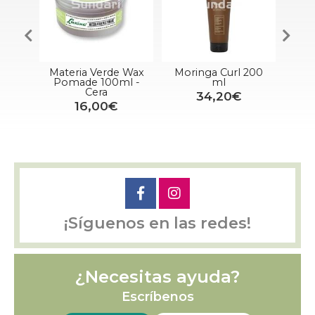
alvia
Materia Verde Wax
Moringa Curl 200
Pot
l
Pomade 100ml -
ml
Cera
34,20€
16,00€
¡Síguenos en las redes!
¿Necesitas ayuda?
Escríbenos