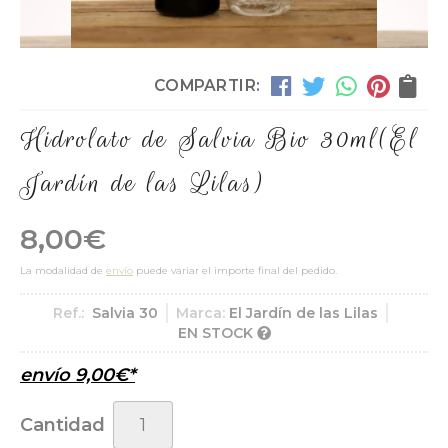
COMPARTIR:
Hidrolato de Salvia Bio 30ml
(El
Jardín de las Lilas)
8,00
€
La modalidad de
envío
puede variar el importe final del pedido.
Ref.:
Salvia 30
Marca:
El Jardín de las Lilas
EN STOCK
envío
9,00
€
*
Cantidad