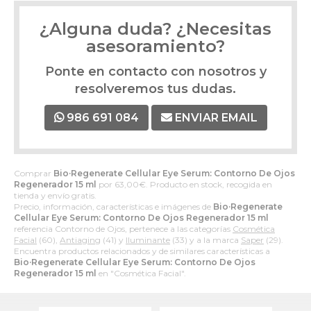
¿Alguna duda? ¿Necesitas
asesoramiento?
Ponte en contacto con nosotros y
resolveremos tus dudas.
986 691 084
ENVIAR EMAIL
Comprar
Bio·Regenerate Cellular Eye Serum: Contorno De Ojos
Regenerador 15 ml
por
63,00
€
. Producto en stock, recogida en
tienda y envío gratis.
Precio, información, características e imágenes de
Bio·Regenerate
Cellular Eye Serum: Contorno De Ojos Regenerador 15 ml
referencia Contorno de Ojos, pertenece a las categorías
Cosmética
Facial
(60),
Antiaging
(41) y
Iluminante
(33) y a la marca
Saper
(29).
Encuentra productos relacionados y de similares características a
Bio·Regenerate Cellular Eye Serum: Contorno De Ojos
Regenerador 15 ml
en "Cosmética Facial".