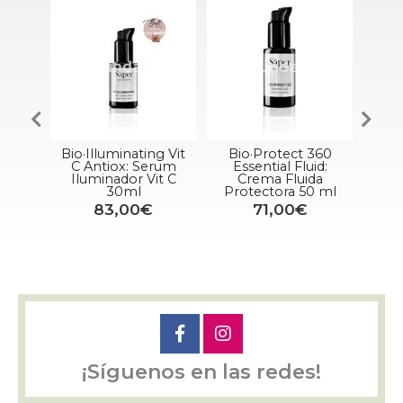
rador
Bio·Illuminating Vit
Bio·Protect 360
R
Balm
C Antiox: Serum
Essential Fluid:
Con
Iluminador Vit C
Crema Fluida
Ra
30ml
Protectora 50 ml
83,00€
71,00€
¡Síguenos en las redes!