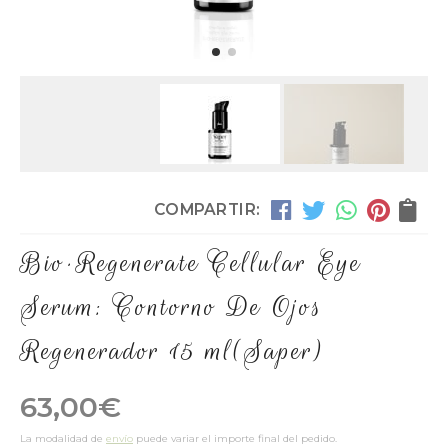
COMPARTIR:
Bio·Regenerate Cellular Eye
Serum: Contorno De Ojos
Regenerador 15 ml
(Saper)
63,00
€
La modalidad de
envío
puede variar el importe final del pedido.