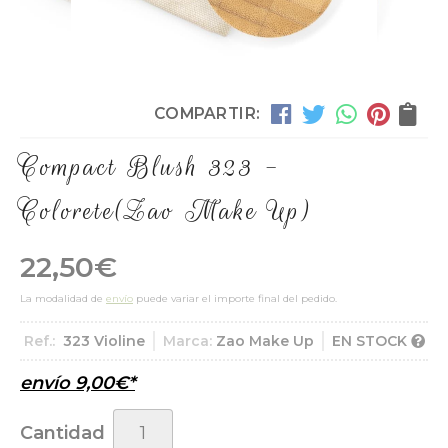
COMPARTIR:
Compact Blush 323 -
Colorete
(Zao Make Up)
22,50
€
La modalidad de
envío
puede variar el importe final del pedido.
Ref.:
323 Violine
Marca:
Zao Make Up
EN STOCK
envío
9,00
€
*
Cantidad