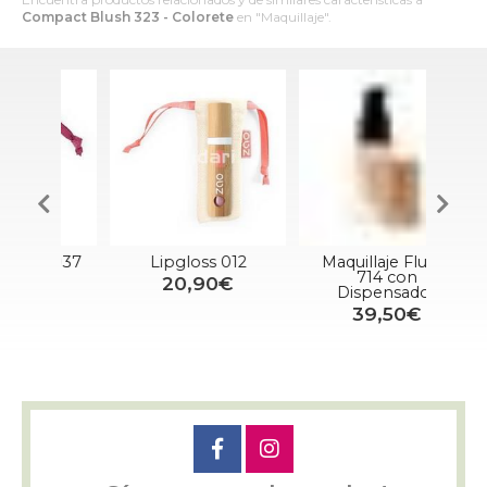
Compact Blush 323 - Colorete
en "Maquillaje".
s 037
Lipgloss 012
Maquillaje Fluído
Reca
714 con
20,90€
Dispensador
39,50€