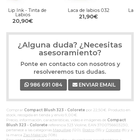
Laca de labios 032
Lapiz 603 Multifunción
21,90€
11,10€
¿Alguna duda? ¿Necesitas
asesoramiento?
Ponte en contacto con nosotros y
resolveremos tus dudas.
986 691 084
ENVIAR EMAIL
Comprar
Compact Blush 323 - Colorete
por
22,50
€
. Producto en
stock, recogida en tienda y envío
9,00
€
.
Precio, información, características, video e imágenes de
Compact
Blush 323 - Colorete
referencia 323 Violine, EAN 3700756603230,
pertenece a las categorías
Maquillaje
(120),
Rostro
(55) y
Colorete
(8) y a
la marca
Zao Make Up
(108).
Encuentra productos relacionados y de similares características a