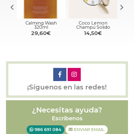
ash
Coco Lemon
Maple Aqua Wash
Mat
Champú Solido
320ml
Po
€
14,50€
34,00€
¡Síguenos en las redes!
¿Necesitas ayuda?
Escríbenos
986 691 084
ENVIAR EMAIL