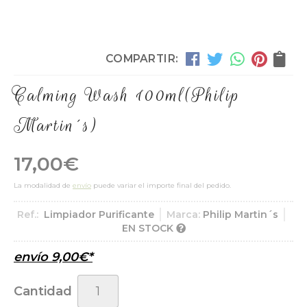
COMPARTIR:
Calming Wash 100ml
(Philip
Martin´s)
17,00
€
La modalidad de
envío
puede variar el importe final del pedido.
Ref.:
Limpiador Purificante
Marca:
Philip Martin´s
EN STOCK
envío
9,00
€
*
Cantidad