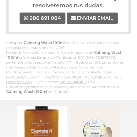
resolveremos tus dudas.
986 691 084
ENVIAR EMAIL
Comprar
Calming Wash 100ml
por
17,00
€
. Producto en stock,
recogida en tienda y envío
9,00
€
.
Precio, información, características e imágenes de
Calming Wash
100ml
referencia Limpiador Purificante, EAN 8054726578376,
pertenece a las categorías
Cabello
(77),
Productos
(67),
Limpiadores
(16),
Necesidad del Cabello
(48),
Fortalecer/Volumen
(13),
Purificar/Reequilibrar
(12),
Necesidad del Cuero Cabelludo
(49),
Fortalecer/Caída
(17),
Desintoxicar/Purificar
(26),
Sensibilidad
(24) y
Descamación
(21) y a la marca
Philip Martin´s
(38).
Encuentra productos relacionados y de similares características a
Calming Wash 100ml
en "Cabello".