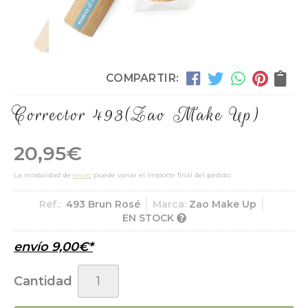
COMPARTIR:
Corrector 493
(Zao Make Up)
20,95
€
La modalidad de
envío
puede variar el importe final del pedido.
Ref.:
493 Brun Rosé
Marca:
Zao Make Up
EN STOCK
envío
9,00
€
*
Cantidad