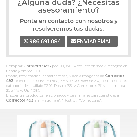
¿Alguna duda? ¿Necesitas
asesoramiento?
Ponte en contacto con nosotros y
resolveremos tus dudas.
986 691 084
ENVIAR EMAIL
Comprar
Corrector 493
por
20,95
€
. Producto en stock, recogida en
tienda y envío
9,00
€
.
Precio, información, características, video e imágenes de
Corrector
493
referencia 493 Brun Rosé, EAN 3700756604930, pertenece a las
categorías
Maquillaje
(120),
Rostro
(55) y
Correctores
(9) y a la marca
Zao Make Up
(108).
Encuentra productos relacionados y de similares características a
Corrector 493
en "Maquillaje", "Rostro", "Correctores".